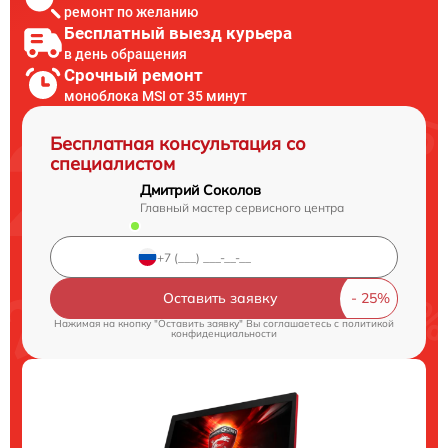
ремонт по желанию
Бесплатный выезд курьера
в день обращения
Срочный ремонт
моноблока MSI от 35 минут
Бесплатная консультация со
специалистом
Дмитрий Соколов
Главный мастер сервисного центра
Оставить заявку
Нажимая на кнопку "Оставить заявку" Вы соглашаетесь c
политикой
конфиденциальности