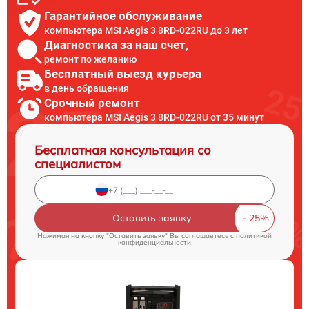
Гарантийное обслуживание
компьютера MSI Aegis 3 8RD-022RU до 3 лет
Диагностика за наш счет,
ремонт по желанию
Бесплатный выезд курьера
в день обращения
Срочный ремонт
компьютера MSI Aegis 3 8RD-022RU от 35 минут
Бесплатная консультация со
специалистом
Оставить заявку
Нажимая на кнопку "Оставить заявку" Вы соглашаетесь c
политикой
конфиденциальности