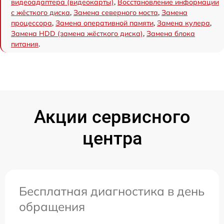
видеоадаптера (видеокарты)
,
Восстановление информации
с жёсткого диска
,
Замена северного моста
,
Замена
процессора
,
Замена оперативной памяти
,
Замена кулера
,
Замена HDD (замена жёсткого диска)
,
Замена блока
питания
.
Акции сервисного
центра
Бесплатная диагностика в день
обращения