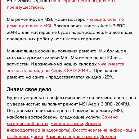
8RD-204RU. Однако
наш сервис-центр выделяется
преимуществами
.
Мы ремонтируем MSI. Наши мастера -
специалисты по
ремонту техники MSI
. Восстановить модель Aegis 3 8RD-
204RU для мастеров не будет новой задачей. На все виды
проведенных работ у нас имеется гарантия.
Минимальные сроки выполнения ремонта. Мы большая
сеть мастерских техники MSI. Мы имеем более 20 тыс.
запчастей. И возможно на наших складах
уже имеется
запчасть на модель Aegis 3 8RD-204RU
. При заказе
ремонта на сайте - предоставляется скидка -25%.
Знаем свое дело
Будьте уверены в профессионализме наших мастеров - они
с уверенностью выполнят ремонт MSI Aegis 3 8RD-204RU.
По данным наших мастеров в Тюмени по ремонту MSI,
наиболее востребованы следующие услуги:
Замена
материнской платы
,
Чистка от пыли
,
Замена
видеоадаптера (видеокарты)
,
Восстановление информации
с жёсткого диска
,
Замена северного моста
,
Замена