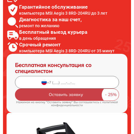
Гарантийное обслуживание
компьютера MSI Aegis 3 8RD-204RU до 3 лет
Диагностика за наш счет,
ремонт по желанию
Бесплатный выезд курьера
в день обращения
Срочный ремонт
компьютера MSI Aegis 3 8RD-204RU от 35 минут
Бесплатная консультация со
специалистом
Оставить заявку
Нажимая на кнопку "Оставить заявку" Вы соглашаетесь c
политикой
конфиденциальности